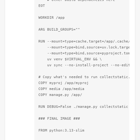
EOT

WORKDIR /app

ARG BUILD_GROUPS=""

RUN --mount=type=cache,target=/app/.cache/uv \

    --mount=type=bind,source=uv.lock,target=uv.
    --mount=type=bind,source=pyproject.toml,tar
    uv venv $VIRTUAL_ENV && \

    uv sync --no-install-project --no-editable 
# Copy what's needed to run collectstatic.

COPY myproj /app/myproj

COPY media /app/media

COPY manage.py /app/

RUN DEBUG=False ./manage.py collectstatic --noi
### FINAL IMAGE ###

FROM python:3.13-slim
