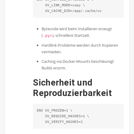
    UV_LINK_MODE=copy \

    UV_CACHE_DIR=/app/.cache/uv
Bytecode wird beim Installieren erzeugt
(
), schnellere Startzeit.
.pyc
Hardlink-Probleme werden durch Kopieren
vermieden.
Caching via Docker-Mounts beschleunigt
Builds enorm.
Sicherheit und
Reproduzierbarkeit
ENV UV_FROZEN=1 \

    UV_REQUIRE_HASHES=1 \

    UV_VERIFY_HASHES=1