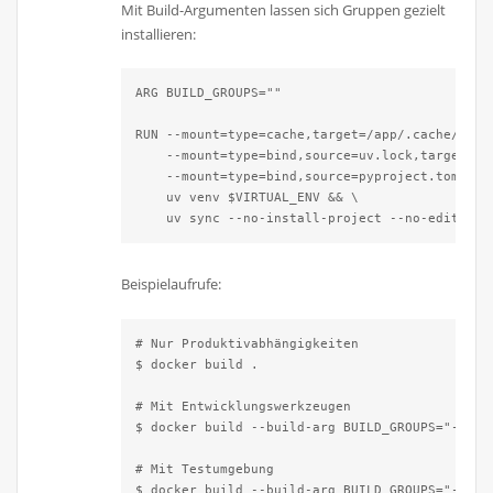
Mit Build-Argumenten lassen sich Gruppen gezielt
installieren:
ARG BUILD_GROUPS=""

RUN --mount=type=cache,target=/app/.cache/uv \

    --mount=type=bind,source=uv.lock,target=uv.
    --mount=type=bind,source=pyproject.toml,tar
    uv venv $VIRTUAL_ENV && \

    uv sync --no-install-project --no-editable
Beispielaufrufe:
# Nur Produktivabhängigkeiten

$ docker build .

# Mit Entwicklungswerkzeugen

$ docker build --build-arg BUILD_GROUPS="--grou
# Mit Testumgebung

$ docker build --build-arg BUILD_GROUPS="--gro