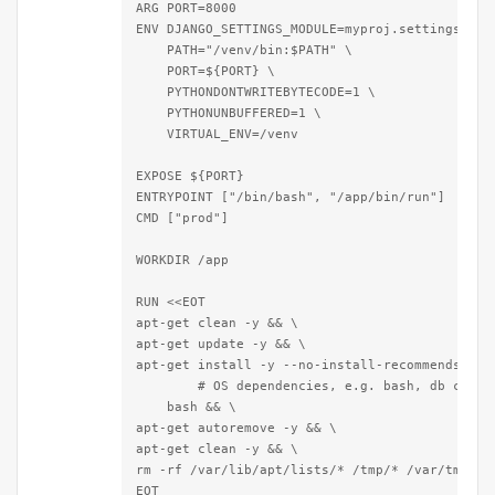
ARG PORT=8000

ENV DJANGO_SETTINGS_MODULE=myproj.settings \

    PATH="/venv/bin:$PATH" \

    PORT=${PORT} \

    PYTHONDONTWRITEBYTECODE=1 \

    PYTHONUNBUFFERED=1 \

    VIRTUAL_ENV=/venv

EXPOSE ${PORT}

ENTRYPOINT ["/bin/bash", "/app/bin/run"]

CMD ["prod"]

WORKDIR /app

RUN <<EOT

apt-get clean -y && \

apt-get update -y && \

apt-get install -y --no-install-recommends \

	# OS dependencies, e.g. bash, db clients, etc.

    bash && \

apt-get autoremove -y && \

apt-get clean -y && \

rm -rf /var/lib/apt/lists/* /tmp/* /var/tmp/*

EOT
