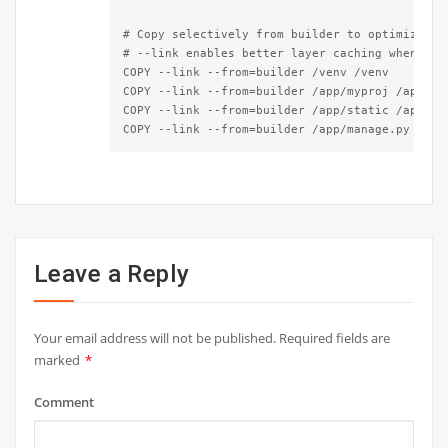
# Copy selectively from builder to optimize fin
# --link enables better layer caching when base
COPY --link --from=builder /venv /venv

COPY --link --from=builder /app/myproj /app/myp
COPY --link --from=builder /app/static /app/sta
COPY --link --from=builder /app/manage.py /app
Leave a Reply
Your email address will not be published.
Required fields are
marked
*
Comment