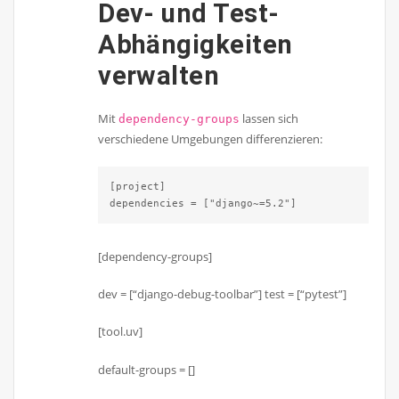
Dev- und Test-
Abhängigkeiten
verwalten
Mit
lassen sich
dependency-groups
verschiedene Umgebungen differenzieren:
[project]

dependencies = ["django~=5.2"]
[dependency-groups]
dev = [“django-debug-toolbar”] test = [“pytest”]
[tool.uv]
default-groups = []