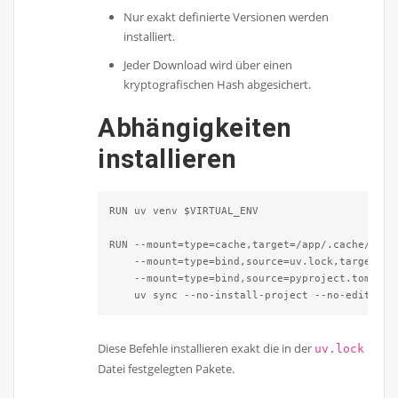
Nur exakt definierte Versionen werden
installiert.
Jeder Download wird über einen
kryptografischen Hash abgesichert.
Abhängigkeiten
installieren
RUN uv venv $VIRTUAL_ENV

RUN --mount=type=cache,target=/app/.cache/uv \

    --mount=type=bind,source=uv.lock,target=uv.
    --mount=type=bind,source=pyproject.toml,tar
    uv sync --no-install-project --no-editable
Diese Befehle installieren exakt die in der
uv.lock
Datei festgelegten Pakete.