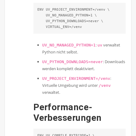
ENV UV_PROJECT_ENVIRONMENT=/venv \

    UV_NO_MANAGED_PYTHON=1 \

    UV_PYTHON_DOWNLOADS=never \

    VIRTUAL_ENV=/venv
:
verwaltet
UV_NO_MANAGED_PYTHON=1
uv
Python nicht selbst.
: Downloads
UV_PYTHON_DOWNLOADS=never
werden komplett deaktiviert.
:
UV_PROJECT_ENVIRONMENT=/venv
Virtuelle Umgebung wird unter
/venv
verwaltet.
Performance-
Verbesserungen
ENV UV_COMPILE_BYTECODE=1 \
