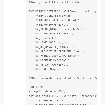
FROM python:3.13-slim AS builder

ENV DJANGO_SETTINGS_MODULE=myproj.settings \

    PATH="/venv/bin:$PATH" \

    PYTHONDONTWRITEBYTECODE=1 \

    PYTHONUNBUFFERED=1 \

    UV_CACHE_DIR=/root/.cache/uv \

    UV_COMPILE_BYTECODE=1 \

    UV_FROZEN=1 \

    UV_LINK_MODE=copy \

    UV_NO_MANAGED_PYTHON=1 \

    UV_PROJECT_ENVIRONMENT=/venv \

    UV_PYTHON_DOWNLOADS=never \

    UV_REQUIRE_HASHES=1 \

    UV_VERIFY_HASHES=1 \

    VIRTUAL_ENV=/venv

COPY --from=ghcr.io/astral-sh/uv:latest /uv /us
RUN <<EOT

apt-get update -y && \

apt-get install -y --no-install-recommends \

    build-essential \

    # other build dependencies here
